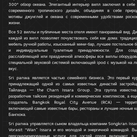
300° обзор океана. Элегантный интерьер вилл заключил в себе 
современного тропического дизайн, объединяя в себе приро
мотивы джунглей и океана с современными удобствами роско
жизни.
Все 52 виллы и публичные места отеля имеют панорамный вид. Д
каждой из вилл позволяет почувствовать себя как дома: традици
мебель ручной работы, изысканный мини-бар, лучшее постельное 
и индивидуальные туалетные принадлежности. Для созд
расслабляющей или праздничной атмосферы все виллы оборудов
специальной звуковой системой включающей ipod с музыкой на л
вкус.
Sri panwa является частью семейного бизнеса. Это первый кур
принадлежащий одной из самых известных династий застройщ
Тайланда — the Charn Issara Group. Эта группа известна
разработчик тайских резиденций и коммерческих комплексов, а ещ
создатель Bangkok Royal City Avenue (RCA) — террит
включающей самые известные бары, рестораны и лучшие ночные к
Бангкока.
Sri panwa управляется сыном владельца компании Songkran Issa
Vorasit “Wan” Issara и его молодой и энергичной командой. Вы
персонализированные услуги для гостей отеля включают в 