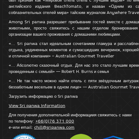
английского издания BeachTomato, и назван «Одним из с
соблазнительных отелей мира» тайским журналом Anywhere Trave
Among Sri panwa разрешает пребывание гостей вместе с домаш
животными, просто свяжитесь с нашим отделом бронирования
организации вашего проживания с домашними любимцами.
«… Sri panwa стал идеальным сочетанием гламура и расслаблен
отдыха, уединенных моментов и сумасшедших вечеринок, хорошей
и отличной компании» – Australian Gourmet Traveller
«… Абсолютно сказочный отдых. Для нас это стало лучшим врем
проведенным с семьей» — Robert H. Burns и семья
«… Не так часто можно найти отель с пяти звёздочным антураж
беззаботным весельем в одном лице» — Australian Gourmet Trave
Загрузить информацию о Sri panwa
View Sri panwa Information
Для получения дополнительной информациия свяжитесь с нами
по телефону:
+66(0)76 371 000
e-или email:
chill@sripanwa.com