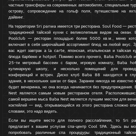
частные трансферы на современных автомобилях, специальные ту
острову, сопровождение на гольф поля, путешествие на яхт
дайвинг.
На территории Sri panwa имеется три ресторана. Soul Food — рес
традиционной тайской кухни с великолепным видом на океан. 
Poolclub — ресторан площадью более 5000 кв.м., меню кото
включает в себя широчайший ассортимент блюд на любой вкус. З
вас ждет завтрак a la carte, японская, итальянская и тайская к
блюда барбекю и hotpot. Помимо всего прочего, Baba Poolclub 
25-ти метровый бассеин с баром, игровую комнату, Baba hot
кулинарную школу, и несколько помещений для провед
конференций и встреч. Диско клуб Baba 88 находится в глу
здания, в нескольких шагах от бара. Заранее никогда не известно 
будет вечеринка, но она всегда начинается без предупреждения.
Nest является самым новым рестораном отеля. Расположившис
самой вершине мыса Baba Nest является лучшим местом для вече
коктейлей — вид, открывающийся из этого ресторана сложно опи
словами, это надо видеть.
Если вы ищите место для полного расслабления, то Sri p
предлагает к вашим услугам спа-центр Cool SPA. Здесь вы мо
попробовать различные спа процедуры: традиционный тайск