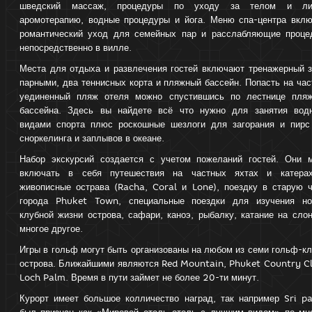
шведский массаж, процедуры по уходу за телом и ли
аромотерапию, водные процедуры и йога. Меню спа-центра вклю
романтический уход для семейных пар и расслабляющие проце
непосредственно в вилле.
Места для отдыха и развлечения гостей включают тренажерный з
парными, два теннисных корта и пляжный бассейн. Попасть на ча
уединенный пляж отеля можно спустившись по лестнице пляж
бассейна. Здесь вы найдете всё что нужно для занятия вод
видами спорта плюс роскошные шезлоги для загорания и пирс
сноркелинга и заплывов в океане.
Набор экскурсий создается с учетом пожеланий гостей. Они м
включать в себя путешествия на частных яхтах и катера
живописные острава (Racha, Coral и Lone), поездку в старую ч
города Phuket Town, специальные поездки для изучения но
клубной жизни острова, сафари, каноэ, рыбалку, катание на сло
многое другое.
Игры в гольф могут быть организованы на любом из семи гольф-к
острова. Ближайшими являются Red Mountain, Phuket Country Cl
Loch Palm. Время в пути займет не более 20-ти минут.
Курорт имеет большое колличество наград, так например Sri p
был признан как «Мировой отель отель с лучшим видом» по мн