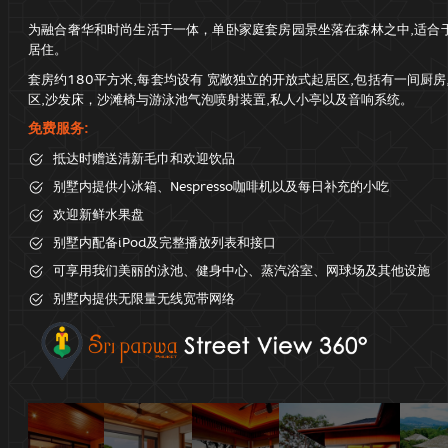
为融合奢华和时尚生活于一体，单卧家庭套房园景坐落在森林之中,适合
居住。
套房约180平方米,每套均设有 宽敞独立的开放式起居区,包括有一间厨房
区,沙发床，沙滩椅与游泳池气泡喷射装置,私人小亭以及音响系统。
免费服务:
抵达时赠送清新毛巾和欢迎饮品
别墅内提供小冰箱、Nespresso咖啡机以及每日补充的小吃
欢迎新鲜水果盘
别墅内配备iPod及完整播放列表和接口
可享用我们美丽的泳池、健身中心、蒸汽浴室、网球场及其他设施
别墅内提供无限量无线宽带网络