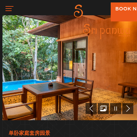
BOOK 
单卧家庭套房园景